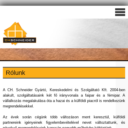
Rólunk
A CH. Schneider Gyártó, Kereskedelmi és Szolgáltató Kft. 2004-ben
alakult, szolgáltatásaink két fő irányvonala a faipar és a fémipar. A
vállalkozás megalakulása óta a hazai és a külföldi piacról is rendelkezünk
megrendelésekkel.
Az évek során cégünk több változáson ment keresztül, külföldi
partnereink igényeinek figyelembevételével nevet változtattunk, és
növekvő megrendeléseink kapcsán nagyobb műhelybe költöztünk.