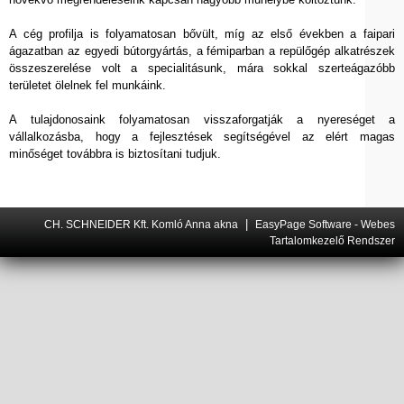
A cég profilja is folyamatosan bővült, míg az első években a faipari
ágazatban az egyedi bútorgyártás, a fémiparban a repülőgép alkatrészek
összeszerelése volt a specialitásunk, mára sokkal szerteágazóbb
területet ölelnek fel munkáink.
A tulajdonosaink folyamatosan visszaforgatják a nyereséget a
vállalkozásba, hogy a fejlesztések segítségével az elért magas
minőséget továbbra is biztosítani tudjuk.
|
CH. SCHNEIDER Kft. Komló Anna akna
EasyPage Software -
Webes
Tartalomkezelő Rendszer