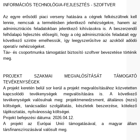
INFORMÁCIÓS TECHNOLÓGIA-FEJLESZTÉS - SZOFTVER
Az egyre erősödő piaci verseny hatására a cégnek felkészültnek kell
lennie, nemcsak a termelésben jelentkező nehézségekre, hanem az
adminisztrációs feladatokban jelentkező kihívásokra is. A beszerzendő
felhőalapú fejlesztés elősegíti, hogy a cég adminisztrációs feladatait egy
következő szintre emelhessük, így leegyszerűsítve az azokból adódó
operatív nehézségeket.
Táv- és csoportmunka támogatást biztosító szoftver bevezetése történik
meg.
PROJEKT SZAKMAI MEGVALÓSÍTÁSÁT TÁMOGATÓ
TEVÉKENYSÉGEK
A projekt keretén belül sor kerül a projekt megvalósításához közvetetten
kapcsolódó tevékenységek megvalósítására is. A következő
tevékenységek valósulnak meg: projektmenedzsment, általános (rezsi)
költségek, tanácsadási szolgáltatás, készletek beszerzése, kötelező
tájékoztatás, nyilvánosság költségei.
Projekt befejezési dátuma: 2026.04.12.
A projekt az Európai Unió támogatásával, a magyar állam
társfinanszírozásával valósult meg.