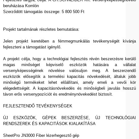
beruházása Komlón
Szerződött támogatás összege: 5 800 500 Ft
Projekt tartalmának részletes bemutatása:
Jelen projekt keretében a fémmegmunkálás tevékenységét kívánja
fejleszteni a támogatást igénylő.
A projekt célja, hogy a technológiai fejlesztés révén beszerzésre kerülő
magas minőséget képviselő eszközök hatására a vállalat
versenyképességének növelése valósuljon meg. A beszerzendő
eszközök elősegítik a termelési kapacitás növekedését, általuk jobb
minőségű termékeket lehet előállítani, amely emeli a vevői kör
elégedettségét. A kapacitásnövekedés és minőségbeli javulás hosszú
távon erős versenypozíciót és eredménynövekedést biztosít.
FEJLESZTENDŐ TEVÉKENYSÉGEK
ÚJ ESZKÖZÖK, GÉPEK BESZERZÉSE, ÚJ TECHNOLÓGIAI
RENDSZEREK ÉS KAPACITÁSOK KIALAKÍTÁSA
SheetPro JN3000 Fiber lézerhegesztő gép