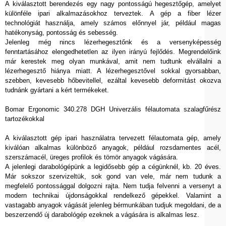
A kiválasztott berendezés egy nagy pontosságú hegesztőgép, amelyet
különféle ipari alkalmazásokhoz terveztek. A gép a fiber lézer
technológiát használja, amely számos előnnyel jár, például magas
hatékonyság, pontosság és sebesség.
Jelenleg még nincs lézerhegesztőnk és a versenyképesség
fenntartásához elengedhetetlen az ilyen irányú fejlődés. Megrendelőink
már kerestek meg olyan munkával, amit nem tudtunk elvállalni a
lézerhegesztő hiánya miatt. A lézerhegesztővel sokkal gyorsabban,
szebben, kevesebb hőbevitellel, ezáltal kevesebb deformitást okozva
tudnánk gyártani a kért termékeket.
Bomar Ergonomic 340.278 DGH Univerzális félautomata szalagfűrész
tartozékokkal
A kiválasztott gép ipari használatra tervezett félautomata gép, amely
kiválóan alkalmas különböző anyagok, például rozsdamentes acél,
szerszámacél, üreges profilok és tömör anyagok vágására.
A jelenlegi darabológépünk a legidősebb gép a cégünknél, kb. 20 éves.
Már sokszor szervizeltük, sok gond van vele, már nem tudunk a
megfelelő pontossággal dolgozni rajta. Nem tudja felvenni a versenyt a
modern technikai újdonságokkal rendelkező gépekkel. Valamint a
vastagabb anyagok vágását jelenleg bérmunkában tudjuk megoldani, de a
beszerzendő új darabológép ezeknek a vágására is alkalmas lesz.